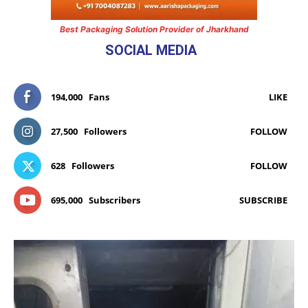
Best Packaging Solution Provider of Jharkhand
SOCIAL MEDIA
194,000
Fans
LIKE
27,500
Followers
FOLLOW
628
Followers
FOLLOW
695,000
Subscribers
SUBSCRIBE