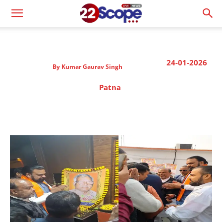
24-01-2026
By
Kumar Gaurav Singh
Patna