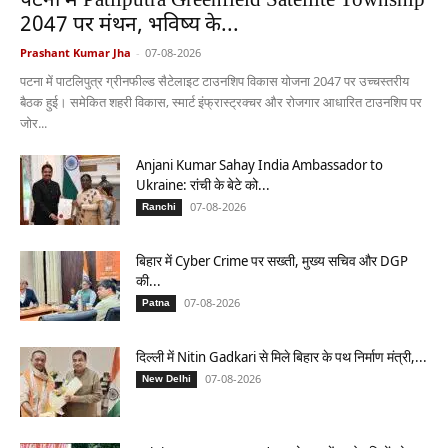
पटना में Patliputra Greenfield Satellite Township
2047 पर मंथन, भविष्य के...
Prashant Kumar Jha
-
07-08-2026
पटना में पाटलिपुत्र ग्रीनफील्ड सैटेलाइट टाउनशिप विकास योजना 2047 पर उच्चस्तरीय
बैठक हुई। समेकित शहरी विकास, स्मार्ट इंफ्रास्ट्रक्चर और रोजगार आधारित टाउनशिप पर
जोर...
Anjani Kumar Sahay India Ambassador to
Ukraine: रांची के बेटे को...
07-08-2026
Ranchi
बिहार में Cyber Crime पर सख्ती, मुख्य सचिव और DGP
की...
07-08-2026
Patna
दिल्ली में Nitin Gadkari से मिले बिहार के पथ निर्माण मंत्री,...
07-08-2026
New Delhi