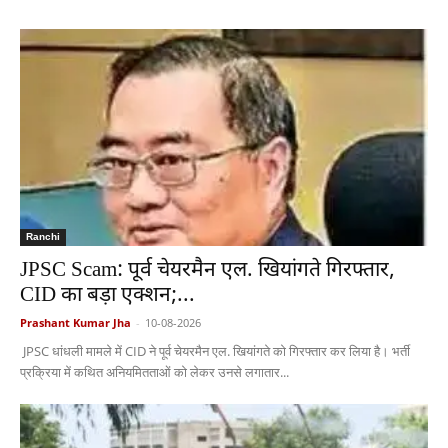
Ranchi
JPSC Scam: पूर्व चेयरमैन एल. खियांगते गिरफ्तार,
CID का बड़ा एक्शन;...
Prashant Kumar Jha
-
10-08-2026
JPSC धांधली मामले में CID ने पूर्व चेयरमैन एल. खियांगते को गिरफ्तार कर लिया है। भर्ती
प्रक्रिया में कथित अनियमितताओं को लेकर उनसे लगातार...