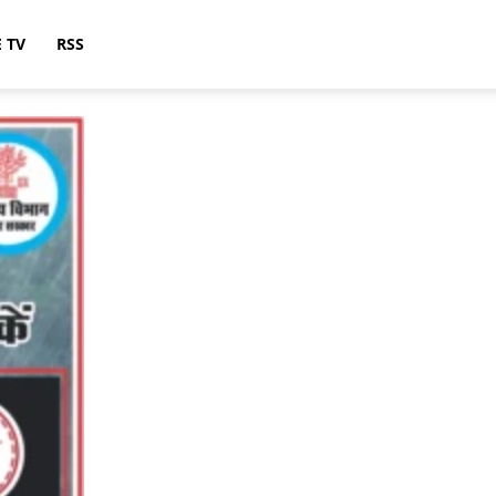
E TV
RSS