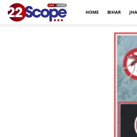
22Scope
HOME
BIHAR
JH
News