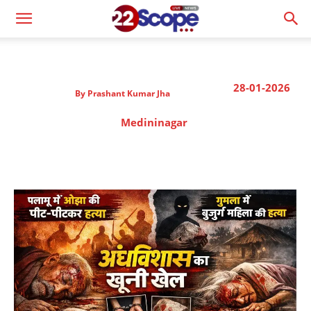
28-01-2026
By
Prashant Kumar Jha
Medininagar