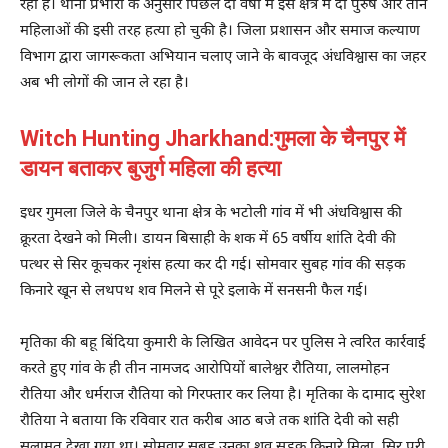
रही हैं। थाना प्रभारी के अनुसार पिछले दो वर्षों में इस क्षेत्र में दो पुरुष और तीन
महिलाओं की इसी तरह हत्या हो चुकी है। जिला प्रशासन और समाज कल्याण
विभाग द्वारा जागरूकता अभियान चलाए जाने के बावजूद अंधविश्वास का जहर
अब भी लोगों की जान ले रहा है।
Witch Hunting Jharkhand:
गुमला के चैनपुर में
डायन बताकर बुजुर्ग महिला की हत्या
इधर गुमला जिले के चैनपुर थाना क्षेत्र के भटोली गांव में भी अंधविश्वास की
क्रूरता देखने को मिली। डायन बिसाही के शक में 65 वर्षीय शांति देवी की
पत्थर से सिर कूचकर नृशंस हत्या कर दी गई। सोमवार सुबह गांव की सड़क
किनारे खून से लथपथ शव मिलने से पूरे इलाके में सनसनी फैल गई।
मृतिका की बहू बिंदिया कुमारी के लिखित आवेदन पर पुलिस ने त्वरित कार्रवाई
करते हुए गांव के ही तीन नामजद आरोपियों बालेश्वर रौतिया, लालमोहन
रौतिया और धर्मराज रौतिया को गिरफ्तार कर लिया है। मृतिका के दामाद सुरेश
रौतिया ने बताया कि रविवार रात करीब आठ बजे तक शांति देवी को सही
सलामत देखा गया था। सोमवार सुबह उनका शव सड़क किनारे मिला, सिर पूरी