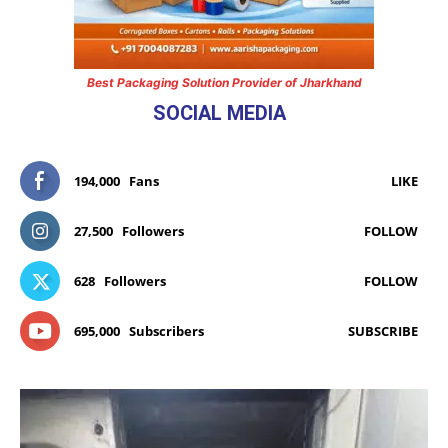
Best Packaging Solution Provider of Jharkhand
SOCIAL MEDIA
194,000
Fans
LIKE
27,500
Followers
FOLLOW
628
Followers
FOLLOW
695,000
Subscribers
SUBSCRIBE