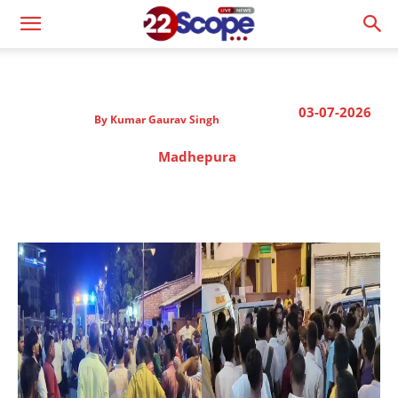
03-07-2026
By
Kumar Gaurav Singh
Madhepura