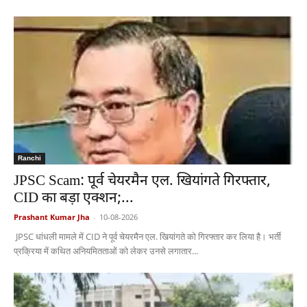
Ranchi
JPSC Scam: पूर्व चेयरमैन एल. खियांगते गिरफ्तार,
CID का बड़ा एक्शन;...
Prashant Kumar Jha
-
10-08-2026
JPSC धांधली मामले में CID ने पूर्व चेयरमैन एल. खियांगते को गिरफ्तार कर लिया है। भर्ती
प्रक्रिया में कथित अनियमितताओं को लेकर उनसे लगातार...