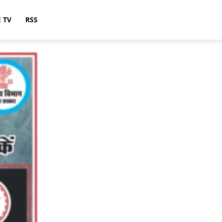
E TV
RSS