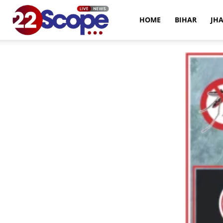
22Scope
HOME
BIHAR
JH
News