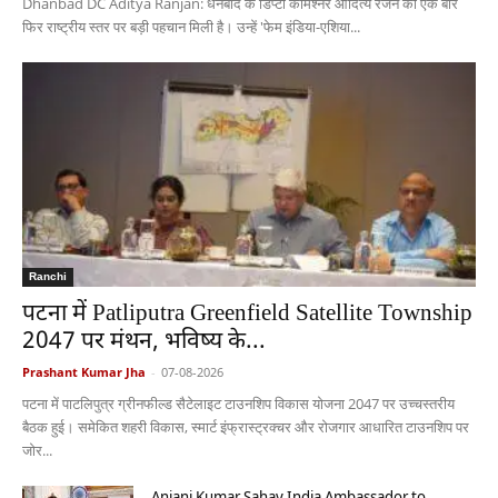
Dhanbad DC Aditya Ranjan: धनबाद के डिप्टी कमिश्नर आदित्य रंजन को एक बार
फिर राष्ट्रीय स्तर पर बड़ी पहचान मिली है। उन्हें 'फेम इंडिया-एशिया...
Ranchi
पटना में Patliputra Greenfield Satellite Township
2047 पर मंथन, भविष्य के...
Prashant Kumar Jha
-
07-08-2026
पटना में पाटलिपुत्र ग्रीनफील्ड सैटेलाइट टाउनशिप विकास योजना 2047 पर उच्चस्तरीय
बैठक हुई। समेकित शहरी विकास, स्मार्ट इंफ्रास्ट्रक्चर और रोजगार आधारित टाउनशिप पर
जोर...
Anjani Kumar Sahay India Ambassador to