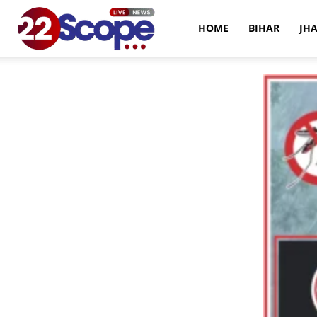
22Scope
HOME
BIHAR
JH
News