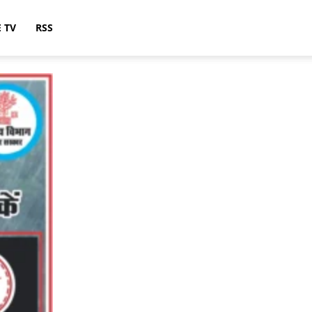
E TV
RSS