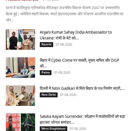
पटना में पाटलिपुत्र ग्रीनफील्ड सैटेलाइट टाउनशिप विकास योजना 2047 पर उच्चस्तरीय
बैठक हुई। समेकित शहरी विकास, स्मार्ट इंफ्रास्ट्रक्चर और रोजगार आधारित टाउनशिप पर
जोर...
Anjani Kumar Sahay India Ambassador to
Ukraine: रांची के बेटे को...
07-08-2026
Ranchi
बिहार में Cyber Crime पर सख्ती, मुख्य सचिव और DGP
की...
07-08-2026
Patna
दिल्ली में Nitin Gadkari से मिले बिहार के पथ निर्माण मंत्री,...
07-08-2026
New Delhi
Saluka Kayam Surrender: कोल्हान में माओवादियों को बड़ा
झटका! जोनल कमांडर...
07-08-2026
West Singhbhum