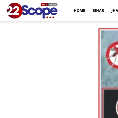
22Scope
HOME
BIHAR
JH
News