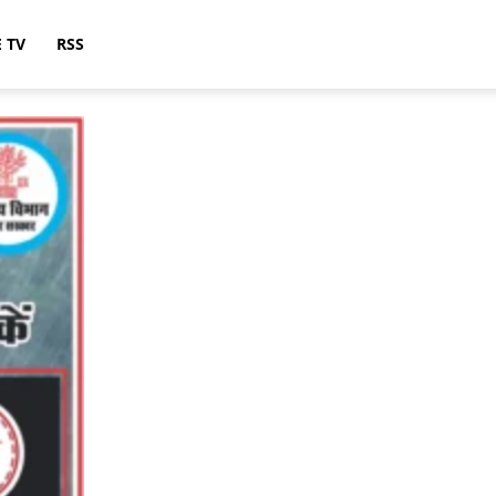
E TV
RSS