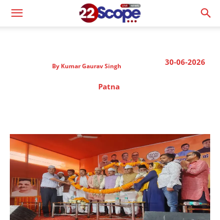
30-06-2026
By
Kumar Gaurav Singh
Patna