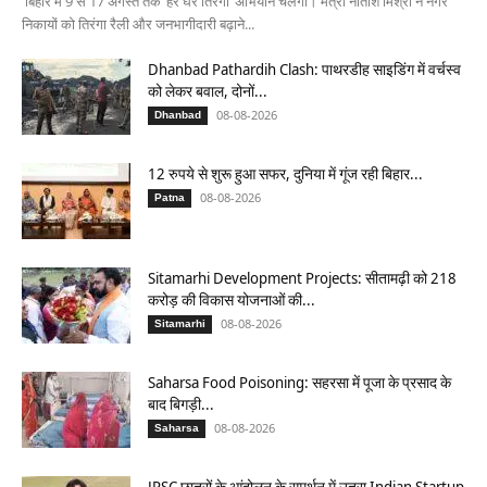
बिहार में 9 से 17 अगस्त तक ‘हर घर तिरंगा’ अभियान चलेगा। मंत्री नीतीश मिश्रा ने नगर
निकायों को तिरंगा रैली और जनभागीदारी बढ़ाने...
Dhanbad Pathardih Clash: पाथरडीह साइडिंग में वर्चस्व
को लेकर बवाल, दोनों...
08-08-2026
Dhanbad
12 रुपये से शुरू हुआ सफर, दुनिया में गूंज रही बिहार...
08-08-2026
Patna
Sitamarhi Development Projects: सीतामढ़ी को 218
करोड़ की विकास योजनाओं की...
08-08-2026
Sitamarhi
Saharsa Food Poisoning: सहरसा में पूजा के प्रसाद के
बाद बिगड़ी...
08-08-2026
Saharsa
JPSC छात्रों के आंदोलन के समर्थन में उतरा Indian Startup