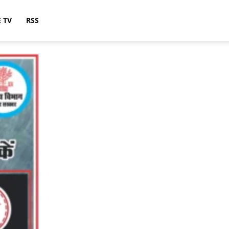
E TV
RSS