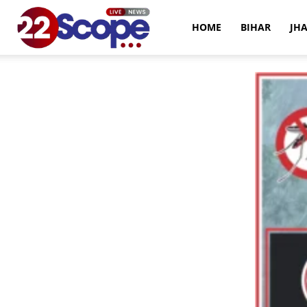
22Scope
HOME
BIHAR
JH
News