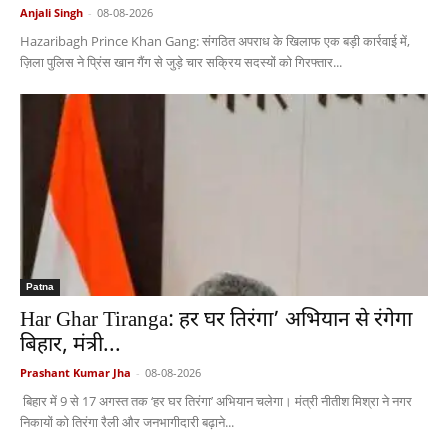
Anjali Singh
-
08-08-2026
Hazaribagh Prince Khan Gang: संगठित अपराध के खिलाफ एक बड़ी कार्रवाई में,
ज़िला पुलिस ने प्रिंस खान गैंग से जुड़े चार सक्रिय सदस्यों को गिरफ्तार...
Patna
Har Ghar Tiranga: हर घर तिरंगा’ अभियान से रंगेगा
बिहार, मंत्री...
Prashant Kumar Jha
-
08-08-2026
बिहार में 9 से 17 अगस्त तक ‘हर घर तिरंगा’ अभियान चलेगा। मंत्री नीतीश मिश्रा ने नगर
निकायों को तिरंगा रैली और जनभागीदारी बढ़ाने...