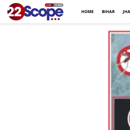
22Scope
HOME
BIHAR
JH
News