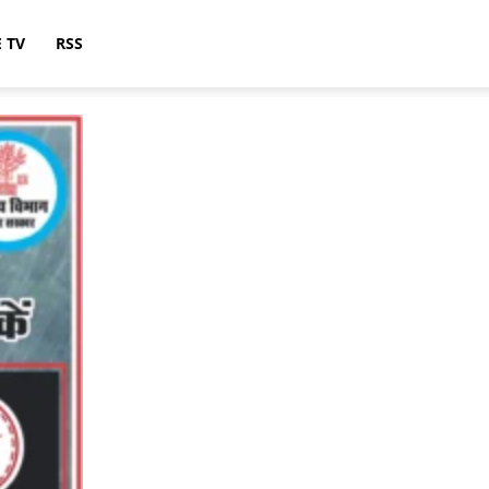
E TV
RSS