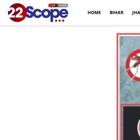
22Scope
HOME
BIHAR
JH
News