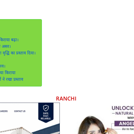
किराया बढ़ा।
ी असर।
वृद्धि का प्रस्ताव दिया।
ंभव।
या किराया
े रखा प्रस्ताव
RANCHI