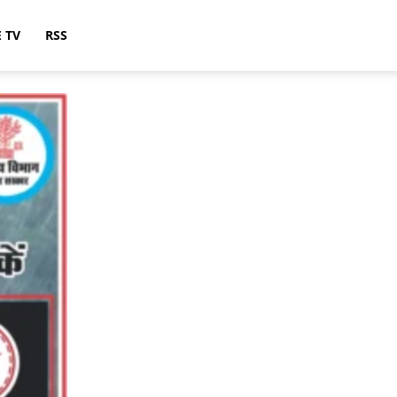
E TV
RSS