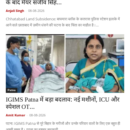
के बाद मेयर संजीव सिंह...
Anjali Singh
-
08-08-2026
Chhatabad Land Subsidence: बाघमारा ब्लॉक के कतरास पुलिस स्टेशन इलाके में
आने वाले छाताबाद में ज़मीन धंसने की घटना के बाद चिंता का माहौल है।...
Patna
IGIMS Patna में बड़ा बदलाव: नई मशीनों, ICU और
स्पेशल OT...
Amit Kumar
-
08-08-2026
पटना: IGIMS Patna से पूरे बिहार के मरीजों और उनके परिवार वालों के लिए एक बहुत ही
अच्छी खबर है। पटना का मशहूर सरकारी...