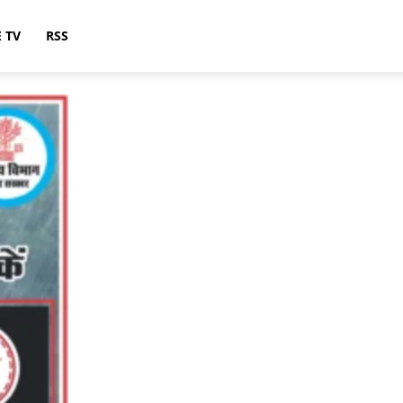
E TV
RSS