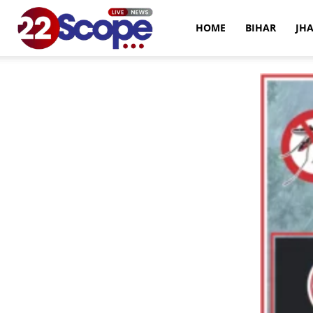
22Scope
HOME
BIHAR
JH
News