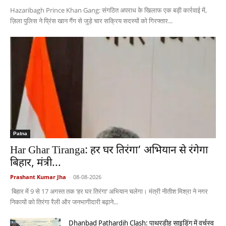
Hazaribagh Prince Khan Gang: संगठित अपराध के खिलाफ एक बड़ी कार्रवाई में,
ज़िला पुलिस ने प्रिंस खान गैंग से जुड़े चार सक्रिय सदस्यों को गिरफ्तार...
Patna
Har Ghar Tiranga: हर घर तिरंगा’ अभियान से रंगेगा
बिहार, मंत्री...
Prashant Kumar Jha
-
08-08-2026
बिहार में 9 से 17 अगस्त तक ‘हर घर तिरंगा’ अभियान चलेगा। मंत्री नीतीश मिश्रा ने नगर
निकायों को तिरंगा रैली और जनभागीदारी बढ़ाने...
Dhanbad Pathardih Clash: पाथरडीह साइडिंग में वर्चस्व