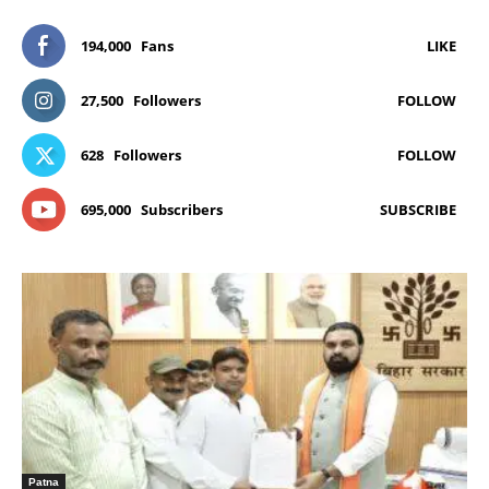
194,000
Fans
LIKE
27,500
Followers
FOLLOW
628
Followers
FOLLOW
695,000
Subscribers
SUBSCRIBE
Patna