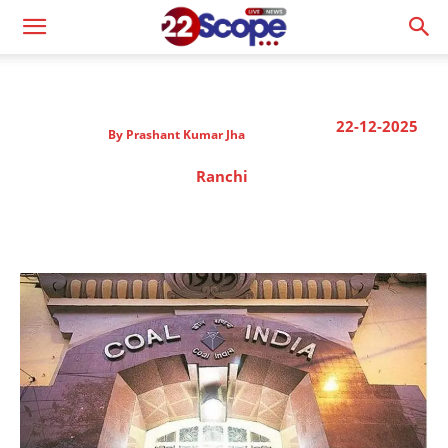
22-12-2025
By
Prashant Kumar Jha
Ranchi