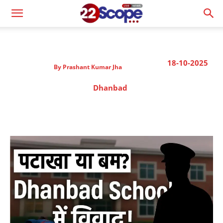
18-10-2025
By
Prashant Kumar Jha
Dhanbad