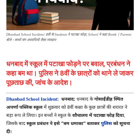
Dhanbad School Incident: 8वीं के Students ने पटाखा फोड़ा, School ने कहा Bomb | Parents
बोले – बच्चों संग अपराधियों जैसा व्यवहार
धनबाद में स्कूल में पटाखा फोड़ने पर बवाल, प्रबंधन ने
कहा बम था। पुलिस ने 8वीं के छात्रों को थाने ले जाकर
पूछताछ की, जांच के आदेश।
Dhanbad School Incident
: धनबाद:
धनबाद के
गोसाईंडीह स्थित
अपर्णा पब्लिक स्कूल
में शुक्रवार को 8वीं कक्षा के कुछ छात्रों की शरारत ने
बड़ा रूप ले लिया। इन बच्चों ने स्कूल के
शौचालय में पटाखा फोड़ दिया
,
जिसके बाद
स्कूल प्रबंधन ने इसे “बम धमाका” बताकर
पुलिस
को सूचना
दी
।