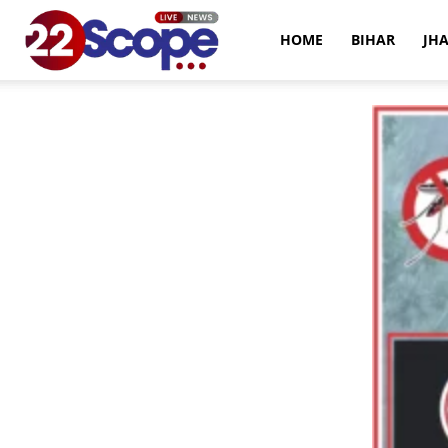
22Scope
HOME
BIHAR
JH
News