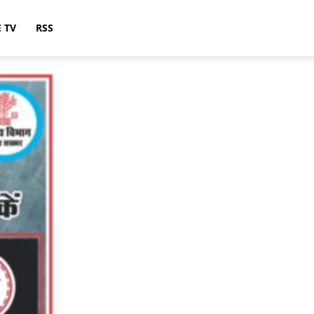
E TV
RSS