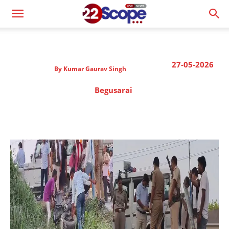
27-05-2026
By
Kumar Gaurav Singh
Begusarai