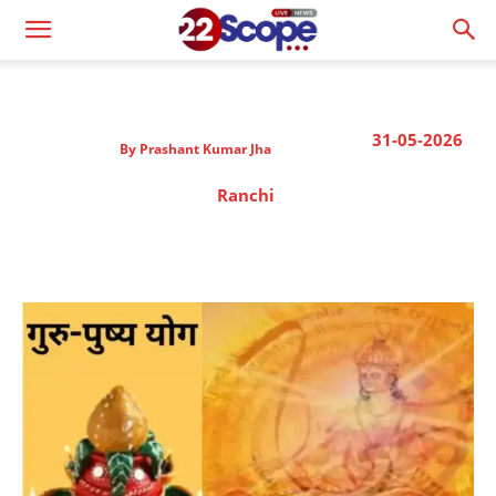
31-05-2026
By
Prashant Kumar Jha
Ranchi