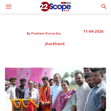
11-04-2026
By
Prashant Kumar Jha
Jharkhand