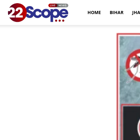
22Scope
HOME
BIHAR
JH
News