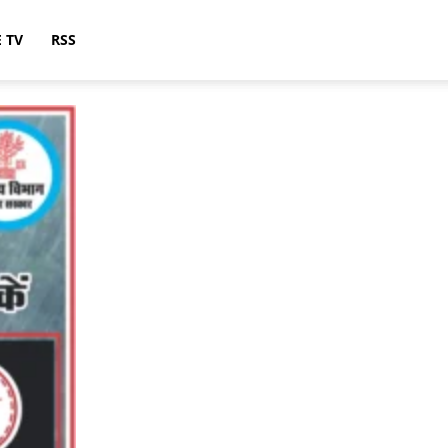
E TV
RSS