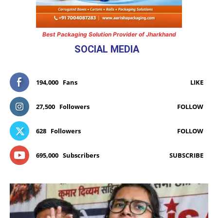
Best Packaging Solution Provider of Jharkhand
SOCIAL MEDIA
194,000
Fans
LIKE
27,500
Followers
FOLLOW
628
Followers
FOLLOW
695,000
Subscribers
SUBSCRIBE