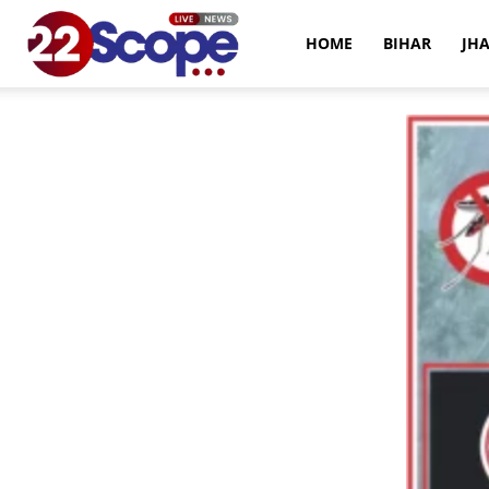
22Scope
HOME
BIHAR
JH
News