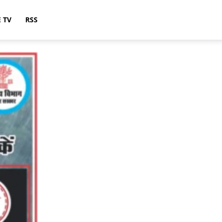
E TV
RSS