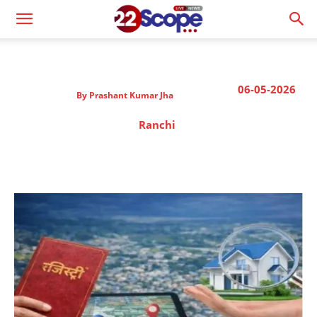
06-05-2026
By
Prashant Kumar Jha
Ranchi