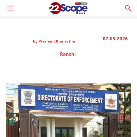
07-05-2026
By
Prashant Kumar Jha
Ranchi