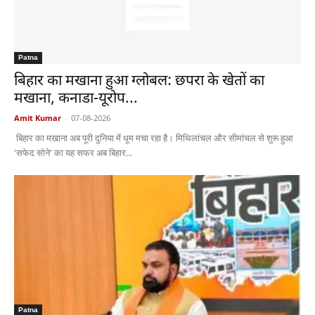
Patna
बिहार का मखाना हुआ ग्लोबल: छपरा के खेतों का
मखाना, कनाडा-यूरोप...
Amit Kumar
-
07-08-2026
बिहार का मखाना अब पूरी दुनिया में धूम मचा रहा है। मिथिलांचल और सीमांचल से शुरू हुआ
'सफेद सोने' का यह सफर अब बिहार...
Patna