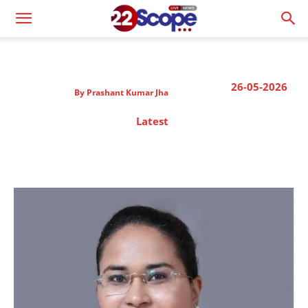
26-05-2026
By
Prashant Kumar Jha
Latest