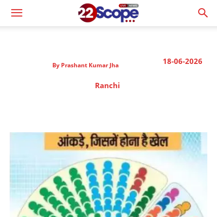
18-06-2026
By
Prashant Kumar Jha
Ranchi