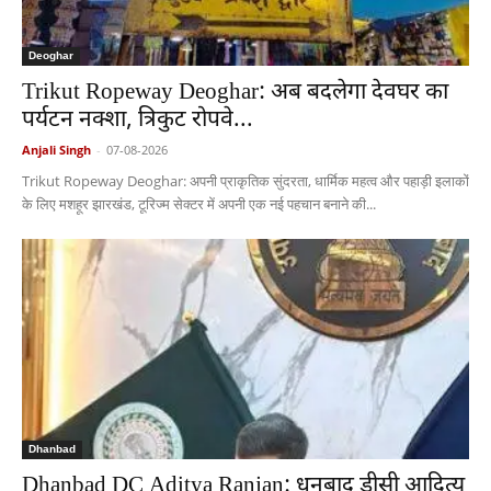
Deoghar
Trikut Ropeway Deoghar: अब बदलेगा देवघर का
पर्यटन नक्शा, त्रिकुट रोपवे...
Anjali Singh
-
07-08-2026
Trikut Ropeway Deoghar: अपनी प्राकृतिक सुंदरता, धार्मिक महत्व और पहाड़ी इलाकों
के लिए मशहूर झारखंड, टूरिज्म सेक्टर में अपनी एक नई पहचान बनाने की...
Dhanbad
Dhanbad DC Aditya Ranjan: धनबाद डीसी आदित्य