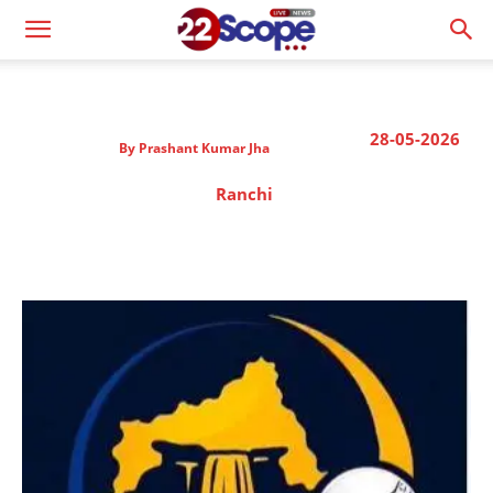
28-05-2026
By
Prashant Kumar Jha
Ranchi