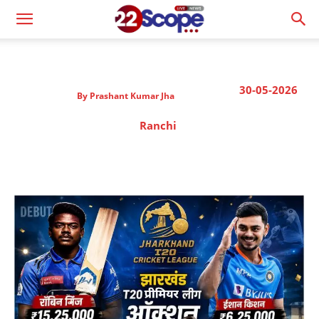
30-05-2026
By
Prashant Kumar Jha
Ranchi