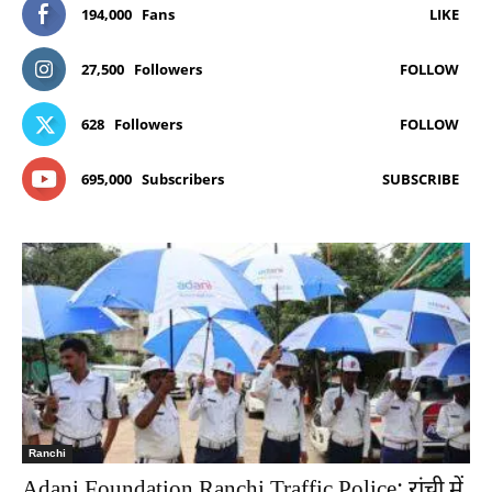
194,000
Fans
LIKE
27,500
Followers
FOLLOW
628
Followers
FOLLOW
695,000
Subscribers
SUBSCRIBE
Ranchi
Adani Foundation Ranchi Traffic Police: रांची में