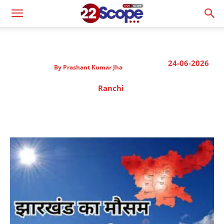
24-06-2026
By
Prashant Kumar Jha
Ranchi