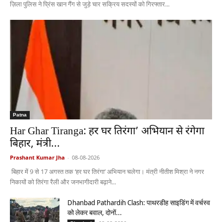
ज़िला पुलिस ने प्रिंस खान गैंग से जुड़े चार सक्रिय सदस्यों को गिरफ्तार...
Patna
Har Ghar Tiranga: हर घर तिरंगा’ अभियान से रंगेगा
बिहार, मंत्री...
Prashant Kumar Jha
-
08-08-2026
बिहार में 9 से 17 अगस्त तक ‘हर घर तिरंगा’ अभियान चलेगा। मंत्री नीतीश मिश्रा ने नगर
निकायों को तिरंगा रैली और जनभागीदारी बढ़ाने...
Dhanbad Pathardih Clash: पाथरडीह साइडिंग में वर्चस्व
को लेकर बवाल, दोनों...