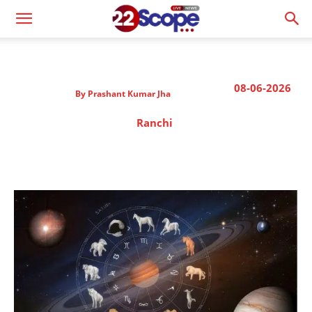
08-06-2026
By
Prashant Kumar Jha
Ranchi