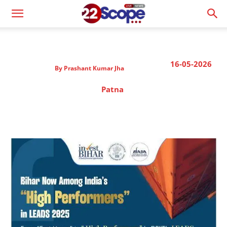
16-05-2026
By
Prashant Kumar Jha
Patna