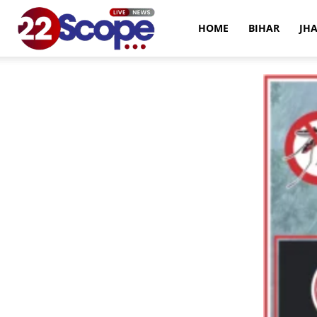
22Scope
HOME
BIHAR
JH
News