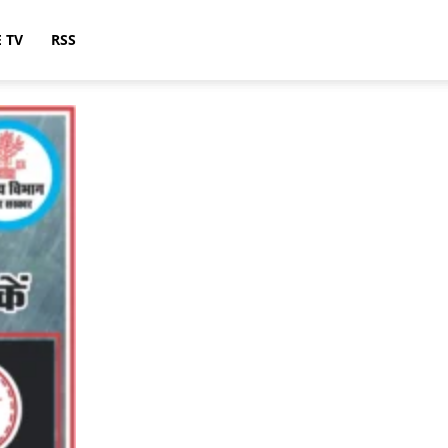
E TV
RSS