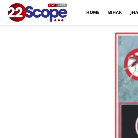
22Scope
HOME
BIHAR
JH
News