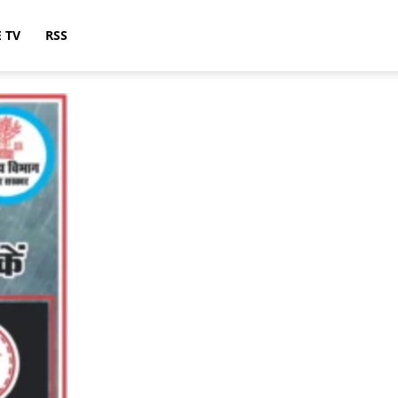
E TV
RSS