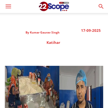
17-09-2025
By
Kumar Gaurav Singh
Katihar