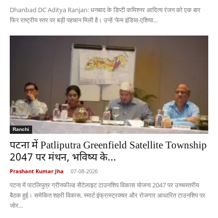
Dhanbad DC Aditya Ranjan: धनबाद के डिप्टी कमिश्नर आदित्य रंजन को एक बार
फिर राष्ट्रीय स्तर पर बड़ी पहचान मिली है। उन्हें 'फेम इंडिया-एशिया...
Ranchi
पटना में Patliputra Greenfield Satellite Township
2047 पर मंथन, भविष्य के...
Prashant Kumar Jha
-
07-08-2026
पटना में पाटलिपुत्र ग्रीनफील्ड सैटेलाइट टाउनशिप विकास योजना 2047 पर उच्चस्तरीय
बैठक हुई। समेकित शहरी विकास, स्मार्ट इंफ्रास्ट्रक्चर और रोजगार आधारित टाउनशिप पर
जोर...