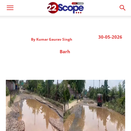
30-05-2026
By
Kumar Gaurav Singh
Barh