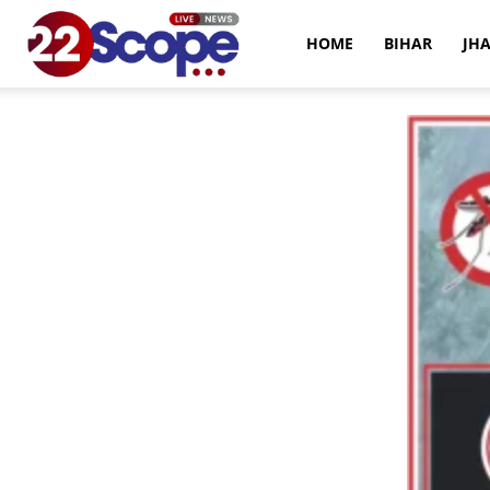
22Scope
HOME
BIHAR
JH
News