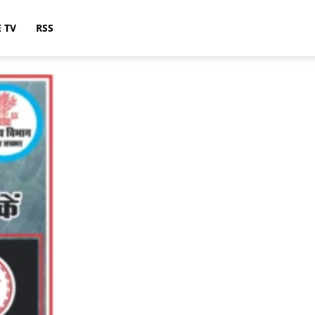
E TV
RSS