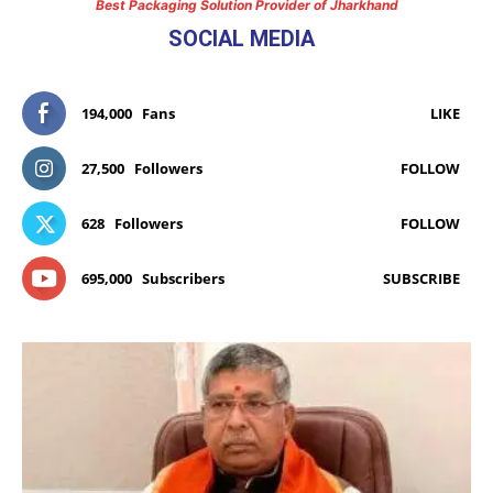
Best Packaging Solution Provider of Jharkhand
SOCIAL MEDIA
194,000
Fans
LIKE
27,500
Followers
FOLLOW
628
Followers
FOLLOW
695,000
Subscribers
SUBSCRIBE