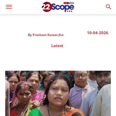
10-04-2026
By
Prashant Kumar Jha
Latest