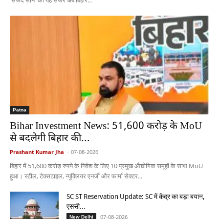
'सफेद सोने' का यह सफर अब बिहार...
Patna
Bihar Investment News: 51,600 करोड़ के MoU
से बदलेगी बिहार की...
Prashant Kumar Jha
-
07-08-2026
बिहार में 51,600 करोड़ रुपये के निवेश के लिए 10 प्रमुख औद्योगिक समूहों के साथ MoU
हुआ। स्टील, टेक्सटाइल, न्यूक्लियर एनर्जी और फार्मा सेक्टर...
SC ST Reservation Update: SC में केंद्र का बड़ा बयान,
एससी...
07-08-2026
New Delhi