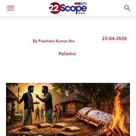
23-04-2026
By
Prashant Kumar Jha
Palamu